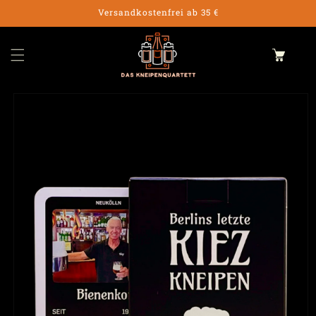
Skip to
Versandkostenfrei ab 35 €
content
Cart
Skip to
product
information